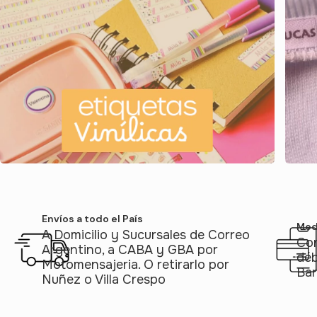
Envíos a todo el País
Med
A Domicilio y Sucursales de Correo
Con
Argentino, a CABA y GBA por
déb
Motomensajeria. O retirarlo por
Ban
Nuñez o Villa Crespo