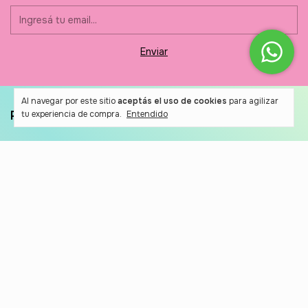
Al navegar por este sitio
aceptás el uso de cookies
para agilizar
PRODUCTOS
tu experiencia de compra.
Entendido
Etiquetas Vinílicas
Etiquetas para Ropa
Bag Tags
Kits
TIENDA
¿Cómo Comprar?